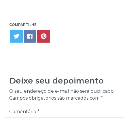
COMPARTILHE
Share on
Share on
Share on
Twitter
Facebook
Pinterest
Deixe seu depoimento
O seu endereço de e-mail não será publicado.
Campos obrigatórios são marcados com
*
Comentário
*